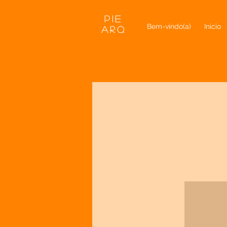
PIE
Bem-vindo(a)
Inicio
Arq