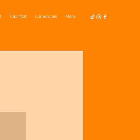
t
Tour 360
comerciais
More