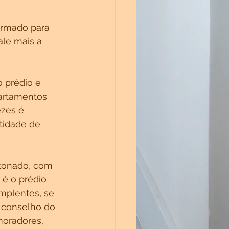
ormado para 
ale mais a 
 prédio e 
artamentos 
zes é 
tidade de 
etonado, com 
 é o prédio 
mplentes, se 
 conselho do 
moradores, 