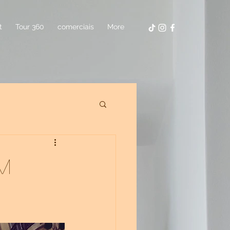
t
Tour 360
comerciais
More
m