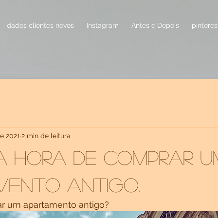
dados clientes novos
Instagram
Antes e Depois
pinteres
de 2021
2 min de leitura
a hora de comprar u
mento antigo.
ar um apartamento antigo?