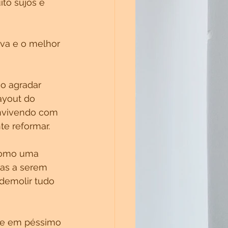
to sujos e 
va e o melhor 
o agradar 
ayout do 
onvivendo com 
e reformar.
como uma 
sas a serem 
demolir tudo 
 e em péssimo 