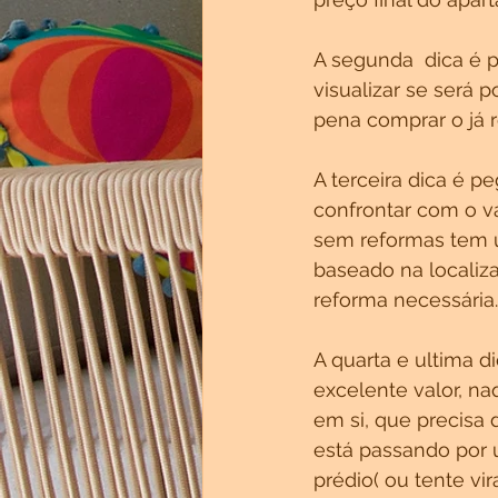
A segunda  dica é 
visualizar se será 
pena comprar o já 
A terceira dica é 
confrontar com o v
sem reformas tem u
baseado na localiz
reforma necessária.
A quarta e ultima 
excelente valor, na
em si, que precisa 
está passando por 
prédio( ou tente vi