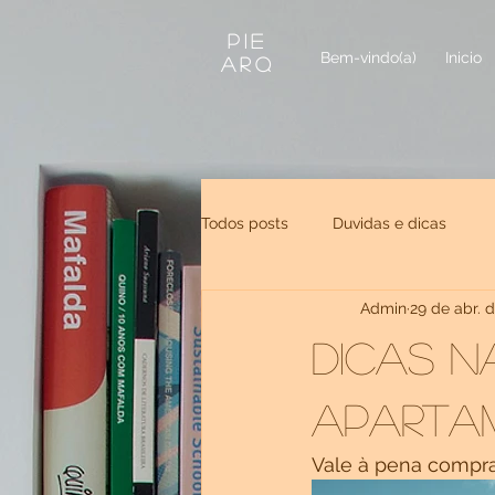
PIE
Bem-vindo(a)
Inicio
Arq
Todos posts
Duvidas e dicas
Admin
29 de abr. 
Dicas n
aparta
Vale à pena compr