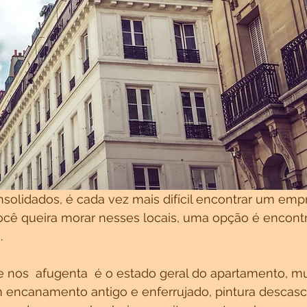
nsolidados, é cada vez mais difícil encontrar um em
ocê queira morar nesses locais, uma opção é encont
.
e nos  afugenta  é o estado geral do apartamento, mu
encanamento antigo e enferrujado, pintura descasca