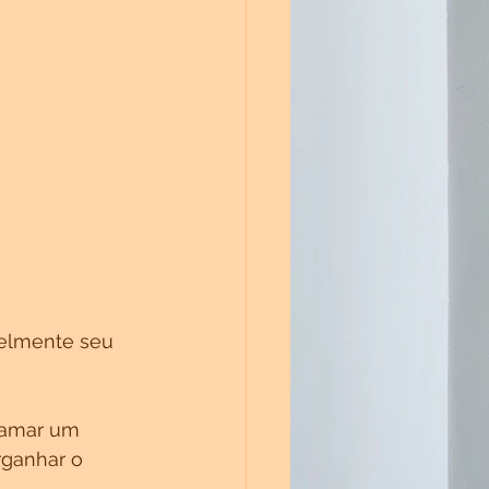
elmente seu 
hamar um 
rganhar o 